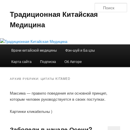
Перейти
Перейти
П
к
к
Традиционная Китайская
основному
дополнительному
содержимому
содержимому
Медицина
Главное
Врачи китайской медицины
Фэн-шуй и Ба цзы
меню
Карта сайта
Подписка
Об Авторе
АРХИВ РУБРИКИ:
ЦИТАТЫ KITAMED
Максима — правило поведения или основной принцип,
которым человек руководствуется в своих поступках.
Картинки кликабельны )
Заболели в начале Осени?