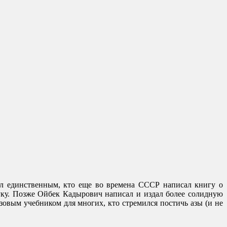
л единственным, кто еще во времена СССР написал книгу о
ку. Позже Ойбек Кадырович написал и издал более солидную
зовым учебником для многих, кто стремился постичь азы (и не