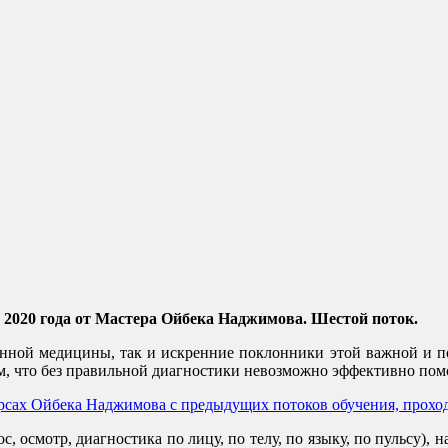
я 2020 года от Мастера Ойбека Наджимова. Шестой поток.
ионной медицины, так и искренние поклонники этой важной и по
м, что без правильной диагностики невозможно эффективно помо
урсах Ойбека Наджимова с предыдущих потоков обучения, прохо
, осмотр, диагностика по лицу, по телу, по языку, по пульсу),