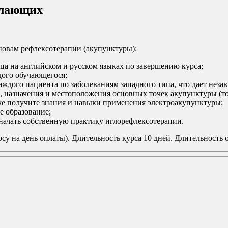
елающих
овам рефлексотерапии (акупунктуры):
а на английском и русском языках по завершению курса;
дого обучающегося;
ждого пациента по заболеваниям западного типа, что дает неза
 назначения и местоположения основных точек акупунктуры (то
е получите знания и навыки применения электроакупунктуры;
е образование;
начать собственную практику иглорефлексотерапии.
 на день оплаты). Длительность курса 10 дней. Длительность од