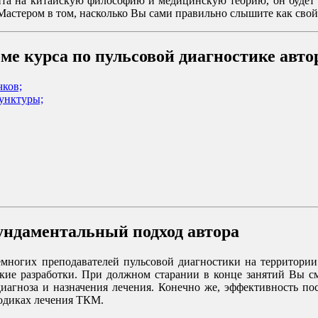
цента на китайскую философию и медицинскую теорию, он будет 
Мастером в том, насколько Вы сами правильно слышите как свой 
ме курса по пульсовой диагностике авто
чков;
унктуры;
ундаментальный подход автора
многих преподавателей пульсовой диагностики на территории 
ские разработки. При должном старании в конце занятий Вы см
диагноза и назначения лечения. Конечно же, эффективность пос
тодиках лечения ТКМ.