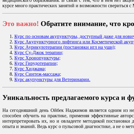
медицинского образования. В связи с тем, что в нем нет ак
курсе много практических занятий и возможности свериться с 
Это важно!
Обратите внимание, что кро
Курс по основам акупунктуры, доступный даже для нови
Курс Акупунктурного лифтинга или Косметической акуп
Курс Аурикулотерапии (постановки игл на уши);
Курс Су-Джок терапии;
Курс Хронопунктуры;
Курс Гирудотерапии;
Курс Хиджама;
Курс Синтеж-массажа;
Курс акупунктуры для Ветеринарии.
Уникальность предлагаемого курса и ф
На сегодняшний день Ойбек Наджимов является одним из не
способен обучить на практике, применяя эффективные автор
интерпретировать их, но и овладеете методикой постановки 
опыта и знаний. Ведь курс о пульсовой диагностике, а не о ме