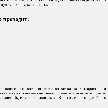
понятен и тем, кто знаком с ТКМ достаточно поверхностно. В
пульс, так и пульс пациента.
р проводит:
бывшего СНГ, который не только рассказывает теорию, но и
ожете самостоятельно не только слышать и понимать пульсы,
леднего будет сильно зависеть от Вашего личного врачебного